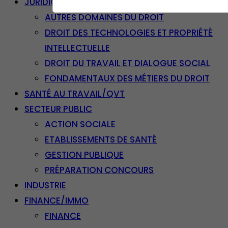
JURIDIQUE
AUTRES DOMAINES DU DROIT
DROIT DES TECHNOLOGIES ET PROPRIÉTÉ
INTELLECTUELLE
DROIT DU TRAVAIL ET DIALOGUE SOCIAL
FONDAMENTAUX DES MÉTIERS DU DROIT
SANTÉ AU TRAVAIL/QVT
SECTEUR PUBLIC
ACTION SOCIALE
ETABLISSEMENTS DE SANTÉ
GESTION PUBLIQUE
PRÉPARATION CONCOURS
INDUSTRIE
FINANCE/IMMO
FINANCE