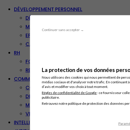
DÉVELOPPEMENT PERSONNEL
DÉVELOPPEMENT PERSONNEL
MANAGEMENT
Continuer sans accepter →
EFFICACITÉ PROFESSIONNELLE
CARRIÈRE & RECONVERSION
RH
FORMATION PROFESSIONNELLE
La protection de vos données person
RESSOURCES HUMAINES
Nous utilisons des cookies qui nous permettent de personn
COMMUNICATION/DIGITAL
médias sociaux et d'analyser notre trafic. En continuant 
COMMUNICATION
d’avis et modifier vos choix à tout moment.
Règles de confidentialité de Google
: ce fournisseur colle
DIGITAL
publicitaire.
Retrouvez notre politique de protection des données pe
MARKETING
VENTE – RELATION CLIENT
INTELLIGENCE ARTIFICIELLE
Paramét