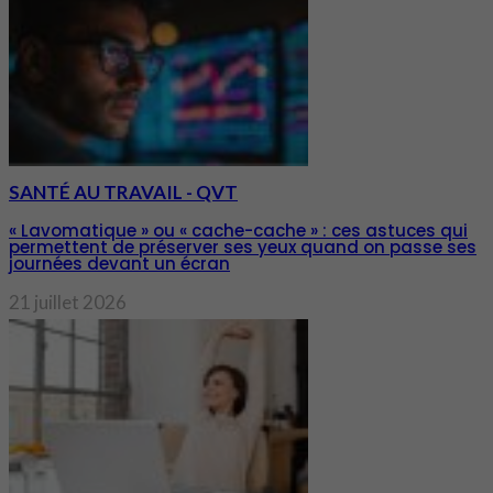
SANTÉ AU TRAVAIL - QVT
« Lavomatique » ou « cache-cache » : ces astuces qui
permettent de préserver ses yeux quand on passe ses
journées devant un écran
21 juillet 2026