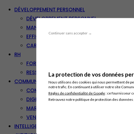
DÉVELOPPEMENT PERSONNEL
DÉVELOPPEMENT PERSONNEL
MANAGEMENT
Continuer sans accepter →
EFFICACITÉ PROFESSIONNELLE
CARRIÈRE & RECONVERSION
RH
FORMATION PROFESSIONNELLE
RESSOURCES HUMAINES
La protection de vos données pers
COMMUNICATION/DIGITAL
Nous utilisons des cookies qui nous permettent de per
notre trafic. En continuant à utiliser notre site Comu
COMMUNICATION
Règles de confidentialité de Google
: ce fournisseur c
DIGITAL
Retrouvez notre politique de protection des données
MARKETING
VENTE – RELATION CLIENT
INTELLIGENCE ARTIFICIELLE