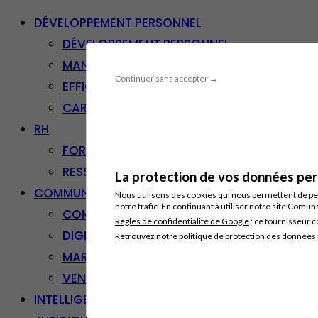
DÉVELOPPEMENT PERSONNEL
DÉVELOPPEMENT PERSONNEL
MANAGEMENT
Continuer sans accepter →
EFFICACITÉ PROFESSIONNELLE
CARRIÈRE & RECONVERSION
RH
FORMATION PROFESSIONNELLE
RESSOURCES HUMAINES
La protection de vos données pers
COMMUNICATION/DIGITAL
Nous utilisons des cookies qui nous permettent de per
notre trafic. En continuant à utiliser notre site Comu
COMMUNICATION
Règles de confidentialité de Google
: ce fournisseur c
DIGITAL
Retrouvez notre politique de protection des données
MARKETING
VENTE – RELATION CLIENT
INTELLIGENCE ARTIFICIELLE