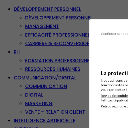
DÉVELOPPEMENT PERSONNEL
DÉVELOPPEMENT PERSONNEL
MANAGEMENT
EFFICACITÉ PROFESSIONNELLE
Continuer sans a
CARRIÈRE & RECONVERSION
RH
FORMATION PROFESSIONNELLE
RESSOURCES HUMAINES
La protect
COMMUNICATION/DIGITAL
Nous utilisons de
COMMUNICATION
fonctionnalités re
vous consentez à 
DIGITAL
Règles de confide
l'efficacité publici
MARKETING
Retrouvez notre p
VENTE – RELATION CLIENT
INTELLIGENCE ARTIFICIELLE