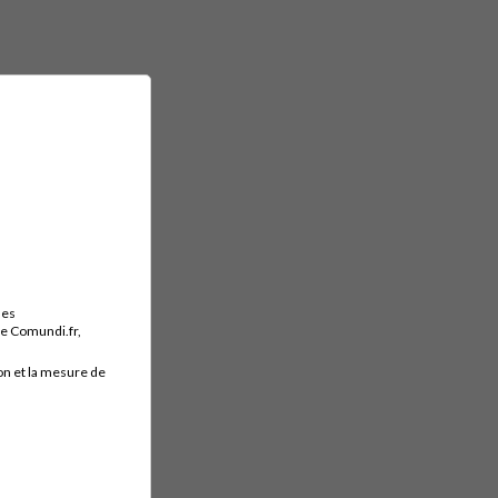
des
ite Comundi.fr,
on et la mesure de