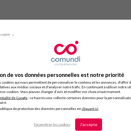
ccepter →
ion de vos données personnelles est notre priorité
s cookies qui nous permettent de personnaliser le contenu et les annonces, d'offrir 
latives aux médias sociaux et d'analyser notre trafic. En continuant à utiliser notre s
nos cookies. Vous pouvez changer d’avis et modifier vos choix à tout moment.
ntialité de Google
: ce fournisseur collecte certaines données pour la personnalisati
taire.
olitique de protection des données personnelles en
cliquant ici
.
J'accepte
Paramétrer les cookies