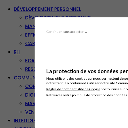
DÉVELOPPEMENT PERSONNEL
DÉVELOPPEMENT PERSONNEL
MANAGEMENT
Continuer sans accepter →
EFFICACITÉ PROFESSIONNELLE
CARRIÈRE & RECONVERSION
RH
FORMATION PROFESSIONNELLE
RESSOURCES HUMAINES
La protection de vos données pers
COMMUNICATION/DIGITAL
Nous utilisons des cookies qui nous permettent de per
notre trafic. En continuant à utiliser notre site Comu
COMMUNICATION
Règles de confidentialité de Google
: ce fournisseur c
DIGITAL
Retrouvez notre politique de protection des données
MARKETING
VENTE – RELATION CLIENT
INTELLIGENCE ARTIFICIELLE