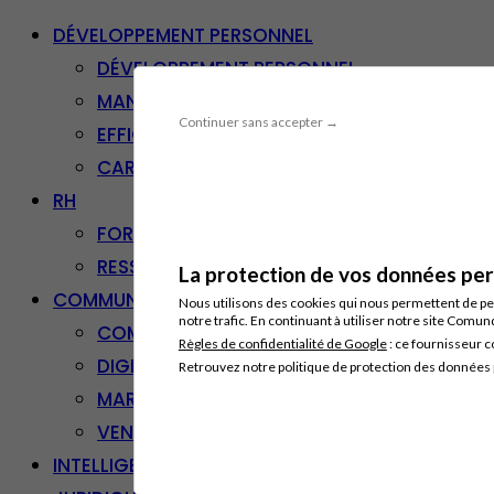
DÉVELOPPEMENT PERSONNEL
DÉVELOPPEMENT PERSONNEL
MANAGEMENT
Continuer sans accepter →
EFFICACITÉ PROFESSIONNELLE
CARRIÈRE & RECONVERSION
RH
FORMATION PROFESSIONNELLE
RESSOURCES HUMAINES
La protection de vos données pers
COMMUNICATION/DIGITAL
Nous utilisons des cookies qui nous permettent de per
notre trafic. En continuant à utiliser notre site Comu
COMMUNICATION
Règles de confidentialité de Google
: ce fournisseur c
DIGITAL
Retrouvez notre politique de protection des données
MARKETING
VENTE – RELATION CLIENT
INTELLIGENCE ARTIFICIELLE