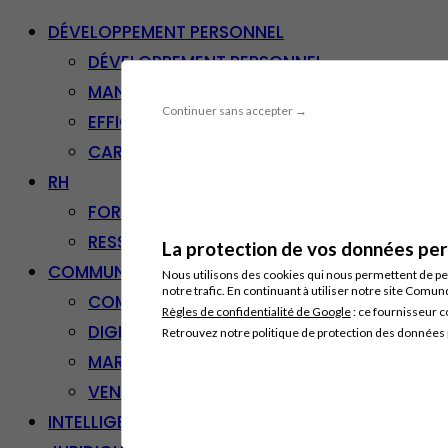
DÉVELOPPEMENT PERSONNEL
DÉVELOPPEMENT PERSONNEL
MANAGEMENT
Continuer sans accepter →
EFFICACITÉ PROFESSIONNELLE
CARRIÈRE & RECONVERSION
RH
FORMATION PROFESSIONNELLE
RESSOURCES HUMAINES
La protection de vos données pers
COMMUNICATION/DIGITAL
Nous utilisons des cookies qui nous permettent de per
notre trafic. En continuant à utiliser notre site Comu
COMMUNICATION
Règles de confidentialité de Google
: ce fournisseur c
DIGITAL
Retrouvez notre politique de protection des données
MARKETING
VENTE – RELATION CLIENT
INTELLIGENCE ARTIFICIELLE