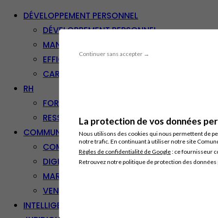
DÉVELOPPEMENT PERSONNEL
DÉVELOPPEMENT PERSONNEL
MANAGEMENT
Continuer sans accepter →
EFFICACITÉ PROFESSIONNELLE
CARRIÈRE & RECONVERSION
RH
FORMATION PROFESSIONNELLE
RESSOURCES HUMAINES
La protection de vos données pers
COMMUNICATION/DIGITAL
Nous utilisons des cookies qui nous permettent de per
notre trafic. En continuant à utiliser notre site Comu
COMMUNICATION
Règles de confidentialité de Google
: ce fournisseur c
DIGITAL
Retrouvez notre politique de protection des données
MARKETING
VENTE – RELATION CLIENT
INTELLIGENCE ARTIFICIELLE