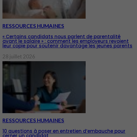
RESSOURCES HUMAINES
« Certains candidats nous parlent de parentalité
avant le salaire » : comment les employeurs revoient
leur copie pour soutenir davantage les jeunes parents
28 juillet 2026
RESSOURCES HUMAINES
10 questions à poser en entretien d’embauche pour
cerner un candidat