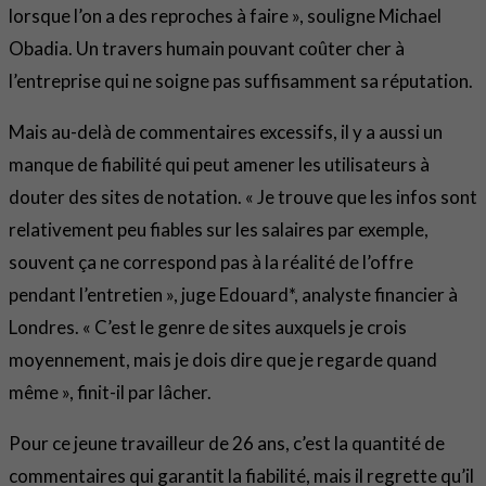
lorsque l’on a des reproches à faire », souligne Michael
Obadia. Un travers humain pouvant coûter cher à
l’entreprise qui ne soigne pas suffisamment sa réputation.
Mais au-delà de commentaires excessifs, il y a aussi un
manque de fiabilité qui peut amener les utilisateurs à
douter des sites de notation. « Je trouve que les infos sont
relativement peu fiables sur les salaires par exemple,
souvent ça ne correspond pas à la réalité de l’offre
pendant l’entretien », juge Edouard*, analyste financier à
Londres. « C’est le genre de sites auxquels je crois
moyennement, mais je dois dire que je regarde quand
même », finit-il par lâcher.
Pour ce jeune travailleur de 26 ans, c’est la quantité de
commentaires qui garantit la fiabilité, mais il regrette qu’il