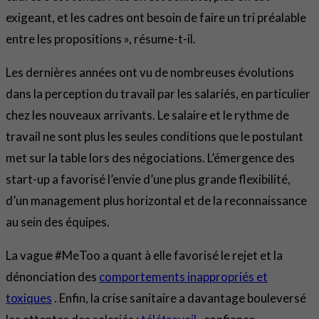
exigeant, et les cadres ont besoin de faire un tri préalable
entre les propositions », résume-t-il.
Les dernières années ont vu de nombreuses évolutions
dans la perception du travail par les salariés, en particulier
chez les nouveaux arrivants. Le salaire et le rythme de
travail ne sont plus les seules conditions que le postulant
met sur la table lors des négociations. L’émergence des
start-up a favorisé l’envie d’une plus grande flexibilité,
d’un management plus horizontal et de la reconnaissance
au sein des équipes.
La vague #MeToo a quant à elle favorisé le rejet et la
dénonciation des
comportements inappropriés et
toxiques
. Enfin, la crise sanitaire a davantage bouleversé