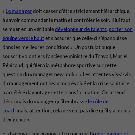
«
Le manager
doit cesser d’être strictement hiérarchique,
à savoir commander le matin et contrôler le soir. Il lui faut
se muer en un véritable
développeur de talents
,
porter son
équipe vers le haut
et s’assurer que celle-ci s’épanouisse
dans les meilleures conditions ». Un postulat auquel
souscrit volontiers l’ancienne ministre du Travail, Muriel
Pénicaud, qui filera la métaphore sportive sur cette
question du « manager new look ». « Les attentes vis-à-vis
du management ont beaucoup évolué et la crise sanitaire
a accéléré davantage cette transformation. On attend
désormais du manager qu’il embrasse
le rôle de
coach
mais, attention, cela ne veut pas dire qu’il y a moins
d’exigence ».
Et d’appuyer son propos. « Le coach est là
pour gagner et