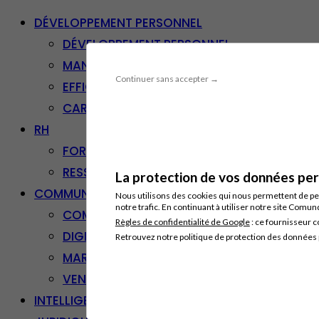
DÉVELOPPEMENT PERSONNEL
DÉVELOPPEMENT PERSONNEL
MANAGEMENT
Continuer sans accepter →
EFFICACITÉ PROFESSIONNELLE
CARRIÈRE & RECONVERSION
RH
FORMATION PROFESSIONNELLE
RESSOURCES HUMAINES
La protection de vos données pers
COMMUNICATION/DIGITAL
Nous utilisons des cookies qui nous permettent de per
notre trafic. En continuant à utiliser notre site Comu
COMMUNICATION
Règles de confidentialité de Google
: ce fournisseur c
DIGITAL
Retrouvez notre politique de protection des données
MARKETING
VENTE – RELATION CLIENT
INTELLIGENCE ARTIFICIELLE