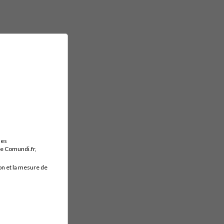
des
ite Comundi.fr,
on et la mesure de