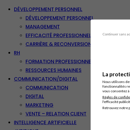
DÉVELOPPEMENT PERSONNEL
DÉVELOPPEMENT PERSONNEL
MANAGEMENT
EFFICACITÉ PROFESSIONNELLE
Continuer sans a
CARRIÈRE & RECONVERSION
RH
FORMATION PROFESSIONNELLE
RESSOURCES HUMAINES
La protect
COMMUNICATION/DIGITAL
Nous utilisons de
COMMUNICATION
fonctionnalités re
vous consentez à 
DIGITAL
Règles de confide
l'efficacité publici
MARKETING
Retrouvez notre p
VENTE – RELATION CLIENT
INTELLIGENCE ARTIFICIELLE