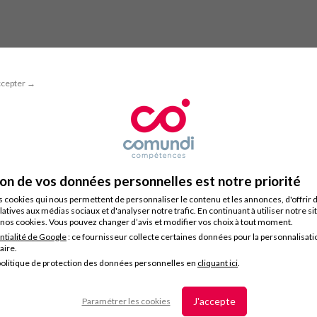
ccepter →
ion de vos données personnelles est notre priorité
s cookies qui nous permettent de personnaliser le contenu et les annonces, d'offrir 
latives aux médias sociaux et d'analyser notre trafic. En continuant à utiliser notre s
nos cookies. Vous pouvez changer d’avis et modifier vos choix à tout moment.
ntialité de Google
: ce fournisseur collecte certaines données pour la personnalisati
taire.
olitique de protection des données personnelles en
cliquant ici
.
J'accepte
Paramétrer les cookies