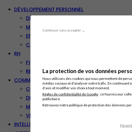
DÉVELOPPEMENT PERSONNEL
DÉVELOPPEMENT PERSONNEL
MANAGEMENT
Continuer sans accepter →
EFFICACITÉ PROFESSIONNELLE
CARRIÈRE & RECONVERSION
RH
FORMATION PROFESSIONNELLE
La protection de vos données person
RESSOURCES HUMAINES
Nous utilisons des cookies qui nous permettent de personn
COMMUNICATION/DIGITAL
médias sociaux et d'analyser notre trafic. En continuant 
COMMUNICATION
d’avis et modifier vos choix à tout moment.
Règles de confidentialité de Google
: ce fournisseur colle
DIGITAL
publicitaire.
Retrouvez notre politique de protection des données pe
MARKETING
VENTE – RELATION CLIENT
INTELLIGENCE ARTIFICIELLE
Paramét