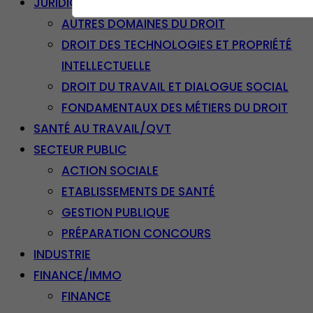
JURIDIQUE
AUTRES DOMAINES DU DROIT
DROIT DES TECHNOLOGIES ET PROPRIÉTÉ
INTELLECTUELLE
DROIT DU TRAVAIL ET DIALOGUE SOCIAL
FONDAMENTAUX DES MÉTIERS DU DROIT
SANTÉ AU TRAVAIL/QVT
SECTEUR PUBLIC
ACTION SOCIALE
ETABLISSEMENTS DE SANTÉ
GESTION PUBLIQUE
PRÉPARATION CONCOURS
INDUSTRIE
FINANCE/IMMO
FINANCE