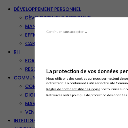
DÉVELOPPEMENT PERSONNEL
DÉVELOPPEMENT PERSONNEL
MANAGEMENT
Continuer sans accepter →
EFFICACITÉ PROFESSIONNELLE
CARRIÈRE & RECONVERSION
RH
FORMATION PROFESSIONNELLE
RESSOURCES HUMAINES
La protection de vos données pers
COMMUNICATION/DIGITAL
Nous utilisons des cookies qui nous permettent de per
notre trafic. En continuant à utiliser notre site Comu
COMMUNICATION
Règles de confidentialité de Google
: ce fournisseur c
DIGITAL
Retrouvez notre politique de protection des données
MARKETING
VENTE – RELATION CLIENT
INTELLIGENCE ARTIFICIELLE