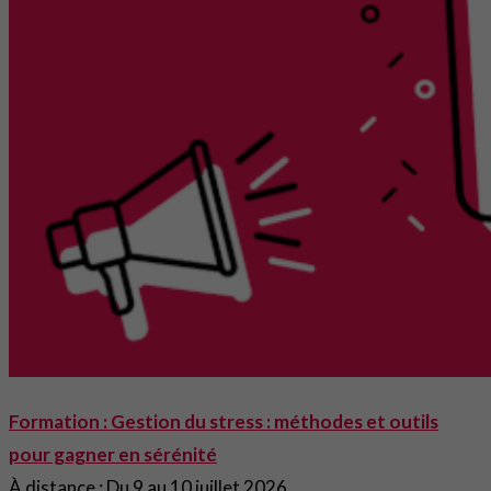
Formation : Gestion du stress : méthodes et outils
pour gagner en sérénité
À distance : Du 9 au 10 juillet 2026