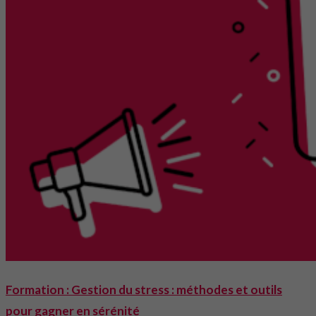
Formation : Gestion du stress : méthodes et outils
pour gagner en sérénité