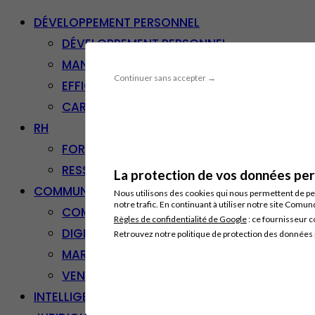
DÉVELOPPEMENT PERSONNEL
DÉVELOPPEMENT PERSONNEL
MANAGEMENT
Continuer sans accepter →
EFFICACITÉ PROFESSIONNELLE
CARRIÈRE & RECONVERSION
RH
FORMATION PROFESSIONNELLE
RESSOURCES HUMAINES
La protection de vos données pers
COMMUNICATION/DIGITAL
Nous utilisons des cookies qui nous permettent de per
notre trafic. En continuant à utiliser notre site Comu
COMMUNICATION
Règles de confidentialité de Google
: ce fournisseur c
DIGITAL
Retrouvez notre politique de protection des données
MARKETING
VENTE – RELATION CLIENT
INTELLIGENCE ARTIFICIELLE