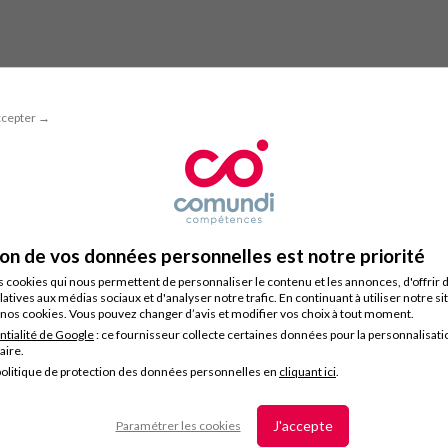
ccepter →
ion de vos données personnelles est notre priorité
s cookies qui nous permettent de personnaliser le contenu et les annonces, d'offrir 
latives aux médias sociaux et d'analyser notre trafic. En continuant à utiliser notre s
nos cookies. Vous pouvez changer d’avis et modifier vos choix à tout moment.
ntialité de Google
: ce fournisseur collecte certaines données pour la personnalisati
taire.
olitique de protection des données personnelles en
cliquant ici
.
J'accepte
Paramétrer les cookies