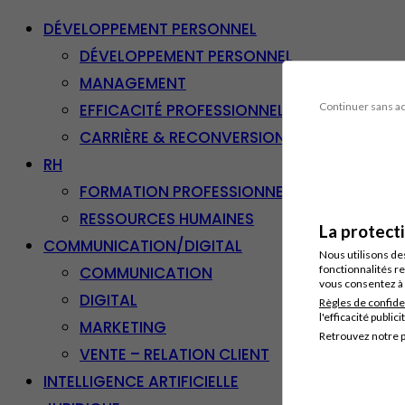
DÉVELOPPEMENT PERSONNEL
DÉVELOPPEMENT PERSONNEL
MANAGEMENT
EFFICACITÉ PROFESSIONNELLE
Continuer sans a
CARRIÈRE & RECONVERSION
RH
FORMATION PROFESSIONNELLE
RESSOURCES HUMAINES
La protect
COMMUNICATION/DIGITAL
Nous utilisons de
COMMUNICATION
fonctionnalités re
vous consentez à 
DIGITAL
Règles de confide
l'efficacité publici
MARKETING
Retrouvez notre p
VENTE – RELATION CLIENT
INTELLIGENCE ARTIFICIELLE