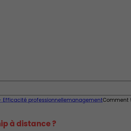
fficacité professionnelle
management
Comment tr
p à distance ?