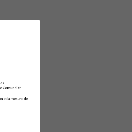
des
ite Comundi.fr,
on et la mesure de