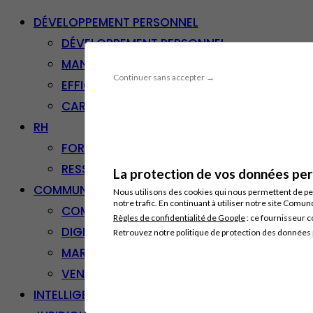
DÉVELOPPEMENT PERSONNEL
DÉVELOPPEMENT PERSONNEL
MANAGEMENT
Continuer sans accepter →
EFFICACITÉ PROFESSIONNELLE
CARRIÈRE & RECONVERSION
RH
FORMATION PROFESSIONNELLE
RESSOURCES HUMAINES
La protection de vos données pers
COMMUNICATION/DIGITAL
Nous utilisons des cookies qui nous permettent de per
notre trafic. En continuant à utiliser notre site Comu
COMMUNICATION
Règles de confidentialité de Google
: ce fournisseur c
DIGITAL
Retrouvez notre politique de protection des données
MARKETING
VENTE – RELATION CLIENT
INTELLIGENCE ARTIFICIELLE