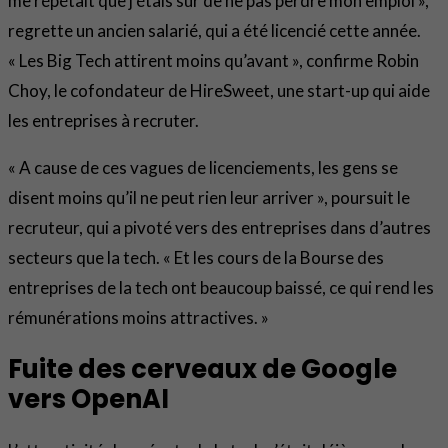
me répétait que j’étais sûr de ne pas perdre mon emploi »,
regrette un ancien salarié, qui a été licencié cette année.
« Les Big Tech attirent moins qu’avant », confirme Robin
Choy, le cofondateur de HireSweet, une start-up qui aide
les entreprises à recruter.
« A cause de ces vagues de licenciements, les gens se
disent moins qu’il ne peut rien leur arriver », poursuit le
recruteur, qui a pivoté vers des entreprises dans d’autres
secteurs que la tech. « Et les cours de la Bourse des
entreprises de la tech ont beaucoup baissé, ce qui rend les
rémunérations moins attractives. »
Fuite des cerveaux de Google
vers OpenAI