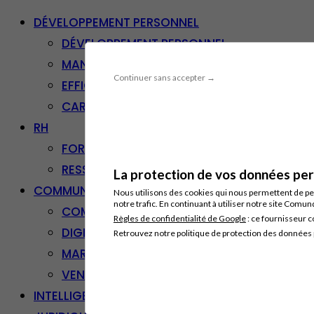
DÉVELOPPEMENT PERSONNEL
DÉVELOPPEMENT PERSONNEL
MANAGEMENT
Continuer sans accepter →
EFFICACITÉ PROFESSIONNELLE
CARRIÈRE & RECONVERSION
RH
FORMATION PROFESSIONNELLE
RESSOURCES HUMAINES
La protection de vos données pers
COMMUNICATION/DIGITAL
Nous utilisons des cookies qui nous permettent de per
notre trafic. En continuant à utiliser notre site Comu
COMMUNICATION
Règles de confidentialité de Google
: ce fournisseur c
DIGITAL
Retrouvez notre politique de protection des données
MARKETING
VENTE – RELATION CLIENT
INTELLIGENCE ARTIFICIELLE