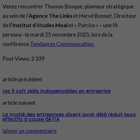
Venez rencontrer Thomas Bosque, planneur stratégique
au sein de l’
Agence The Links
et Hervé Bonnet, Directeur
de
l’Institut d’études Moaï
et « Patrice » – une IA
persona –le mardi 25 novembre 2025, lors de la
conférence
Tendances Communication
,
Post Views:
2 339
article précédent
Les 9 soft skills indispensables en entreprise
article suivant
La moitié des entreprises disent avoir déjà réduit leurs
effectifs à cause de l’IA
laisser un commentaire