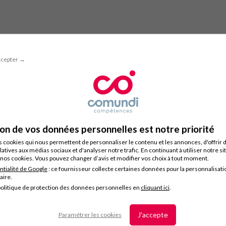
ccepter →
ion de vos données personnelles est notre priorité
s cookies qui nous permettent de personnaliser le contenu et les annonces, d'offrir 
latives aux médias sociaux et d'analyser notre trafic. En continuant à utiliser notre s
nos cookies. Vous pouvez changer d’avis et modifier vos choix à tout moment.
ntialité de Google
: ce fournisseur collecte certaines données pour la personnalisati
taire.
olitique de protection des données personnelles en
cliquant ici
.
J'accepte
Paramétrer les cookies