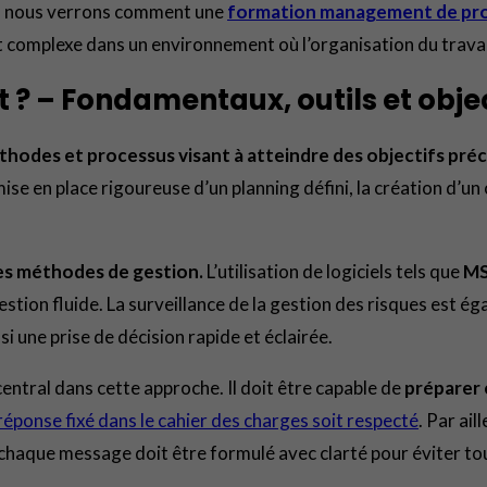
rs, nous verrons comment une
formation management de pro
jet complexe dans un environnement où l’organisation du travai
t ? – Fondamentaux, outils et objec
hodes et processus visant à atteindre des objectifs préci
se en place rigoureuse d’un planning défini, la création d’un
 les méthodes de gestion.
L’utilisation de logiciels tels que
MS
estion fluide. La surveillance de la gestion des risques est é
si une prise de décision rapide et éclairée.
entral dans cette approche. Il doit être capable de
préparer e
éponse fixé dans le cahier des charges soit respecté
. Par ai
ns, chaque message doit être formulé avec clarté pour éviter t