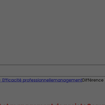
fficacité professionnelle
management
Différence