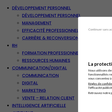
DÉVELOPPEMENT PERSONNEL
DÉVELOPPEMENT PERSONNEL
MANAGEMENT
EFFICACITÉ PROFESSIONNELLE
Continuer sans a
CARRIÈRE & RECONVERSION
RH
FORMATION PROFESSIONNELLE
RESSOURCES HUMAINES
La protect
COMMUNICATION/DIGITAL
Nous utilisons de
COMMUNICATION
fonctionnalités re
vous consentez à 
DIGITAL
Règles de confide
l'efficacité publici
MARKETING
Retrouvez notre p
VENTE – RELATION CLIENT
INTELLIGENCE ARTIFICIELLE