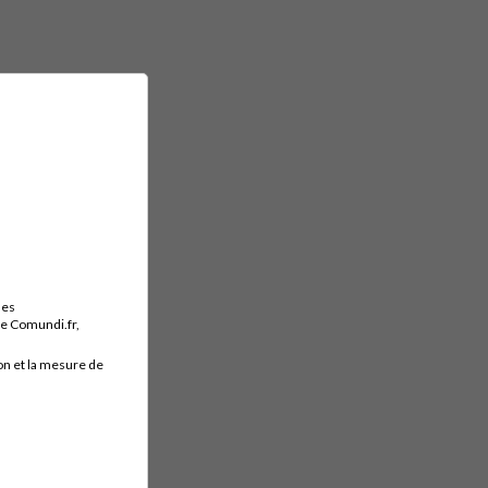
des
ite Comundi.fr,
on et la mesure de