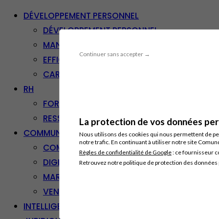
DÉVELOPPEMENT PERSONNEL
DÉVELOPPEMENT PERSONNEL
MANAGEMENT
Continuer sans accepter →
EFFICACITÉ PROFESSIONNELLE
CARRIÈRE & RECONVERSION
RH
FORMATION PROFESSIONNELLE
RESSOURCES HUMAINES
La protection de vos données pers
COMMUNICATION/DIGITAL
Nous utilisons des cookies qui nous permettent de per
notre trafic. En continuant à utiliser notre site Comu
COMMUNICATION
Règles de confidentialité de Google
: ce fournisseur c
DIGITAL
Retrouvez notre politique de protection des données
MARKETING
VENTE – RELATION CLIENT
INTELLIGENCE ARTIFICIELLE