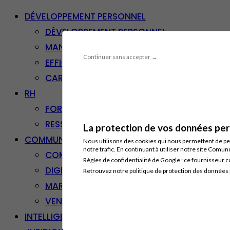
DÉVELOPPEMENT PERSONNEL
DÉVELOPPEMENT PERSONNEL
MANAGEMENT
Continuer sans accepter →
EFFICACITÉ PROFESSIONNELLE
CARRIÈRE & RECONVERSION
RH
FORMATION PROFESSIONNELLE
RESSOURCES HUMAINES
La protection de vos données pers
COMMUNICATION/DIGITAL
Nous utilisons des cookies qui nous permettent de per
notre trafic. En continuant à utiliser notre site Comu
COMMUNICATION
Règles de confidentialité de Google
: ce fournisseur c
DIGITAL
Retrouvez notre politique de protection des données
MARKETING
VENTE – RELATION CLIENT
INTELLIGENCE ARTIFICIELLE