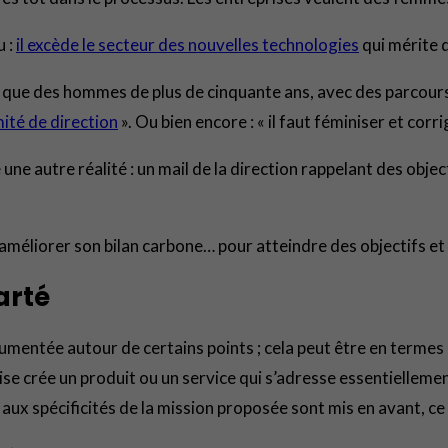
u :
il excède le secteur des nouvelles technologies
qui mérite 
que des hommes de plus de cinquante ans, avec des parcours
mité de direction
». Ou bien encore : « il faut féminiser et corr
e autre réalité : un mail de la direction rappelant des objecti
améliorer son bilan carbone… pour atteindre des objectifs et
arté
rgumentée autour de certains points ; cela peut être en terme
ise crée un produit ou un service qui s’adresse essentiellemen
ux spécificités de la mission proposée sont mis en avant, ce 