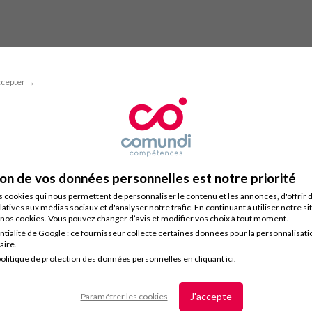
ccepter →
ion de vos données personnelles est notre priorité
s cookies qui nous permettent de personnaliser le contenu et les annonces, d'offrir 
latives aux médias sociaux et d'analyser notre trafic. En continuant à utiliser notre s
nos cookies. Vous pouvez changer d’avis et modifier vos choix à tout moment.
ntialité de Google
: ce fournisseur collecte certaines données pour la personnalisati
taire.
olitique de protection des données personnelles en
cliquant ici
.
J'accepte
Paramétrer les cookies