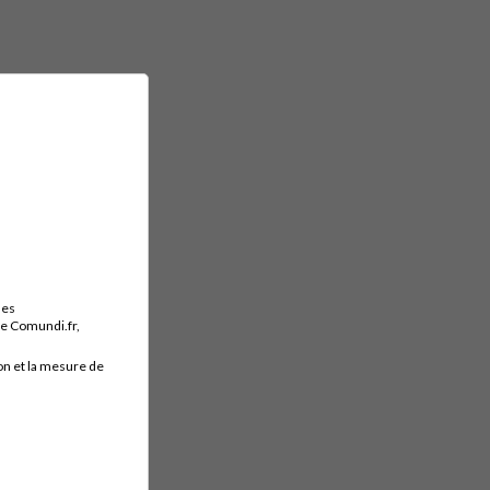
des
ite Comundi.fr,
on et la mesure de