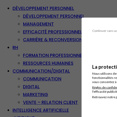
DÉVELOPPEMENT PERSONNEL
DÉVELOPPEMENT PERSONNEL
MANAGEMENT
EFFICACITÉ PROFESSIONNELLE
Continuer sans a
CARRIÈRE & RECONVERSION
RH
FORMATION PROFESSIONNELLE
RESSOURCES HUMAINES
La protect
COMMUNICATION/DIGITAL
Nous utilisons de
COMMUNICATION
fonctionnalités re
vous consentez à 
DIGITAL
Règles de confide
l'efficacité publici
MARKETING
Retrouvez notre p
VENTE – RELATION CLIENT
INTELLIGENCE ARTIFICIELLE