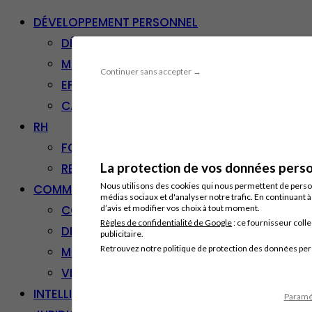
DÉVELOPPEMENT PERSONNEL
DÉVELOPPEMENT PERSONNEL
MANAGEMENT
Continuer sans accepter →
EFFICACITÉ PROFESSIONNELLE
CARRIÈRE & RECONVERSION
RH
FORMATION PROFESSIONNELLE
La protection de vos données person
RESSOURCES HUMAINES
Nous utilisons des cookies qui nous permettent de personn
COMMUNICATION/DIGITAL
médias sociaux et d'analyser notre trafic. En continuant 
COMMUNICATION
d’avis et modifier vos choix à tout moment.
Règles de confidentialité de Google
: ce fournisseur colle
DIGITAL
publicitaire.
Retrouvez notre politique de protection des données pe
MARKETING
VENTE – RELATION CLIENT
INTELLIGENCE ARTIFICIELLE
Paramét