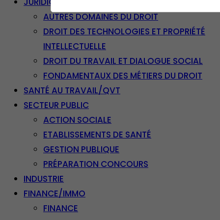
JURIDIQUE
AUTRES DOMAINES DU DROIT
DROIT DES TECHNOLOGIES ET PROPRIÉTÉ
INTELLECTUELLE
DROIT DU TRAVAIL ET DIALOGUE SOCIAL
FONDAMENTAUX DES MÉTIERS DU DROIT
SANTÉ AU TRAVAIL/QVT
SECTEUR PUBLIC
ACTION SOCIALE
ETABLISSEMENTS DE SANTÉ
GESTION PUBLIQUE
PRÉPARATION CONCOURS
INDUSTRIE
FINANCE/IMMO
FINANCE