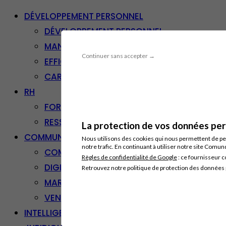
DÉVELOPPEMENT PERSONNEL
DÉVELOPPEMENT PERSONNEL
MANAGEMENT
Continuer sans accepter →
EFFICACITÉ PROFESSIONNELLE
CARRIÈRE & RECONVERSION
RH
FORMATION PROFESSIONNELLE
RESSOURCES HUMAINES
La protection de vos données pers
COMMUNICATION/DIGITAL
Nous utilisons des cookies qui nous permettent de per
notre trafic. En continuant à utiliser notre site Comu
COMMUNICATION
Règles de confidentialité de Google
: ce fournisseur c
DIGITAL
Retrouvez notre politique de protection des données
MARKETING
VENTE – RELATION CLIENT
INTELLIGENCE ARTIFICIELLE