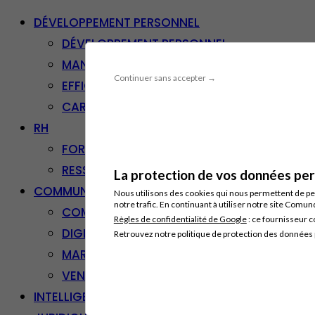
DÉVELOPPEMENT PERSONNEL
DÉVELOPPEMENT PERSONNEL
MANAGEMENT
Continuer sans accepter →
EFFICACITÉ PROFESSIONNELLE
CARRIÈRE & RECONVERSION
RH
FORMATION PROFESSIONNELLE
RESSOURCES HUMAINES
La protection de vos données pers
COMMUNICATION/DIGITAL
Nous utilisons des cookies qui nous permettent de per
notre trafic. En continuant à utiliser notre site Comu
COMMUNICATION
Règles de confidentialité de Google
: ce fournisseur c
DIGITAL
Retrouvez notre politique de protection des données
MARKETING
VENTE – RELATION CLIENT
INTELLIGENCE ARTIFICIELLE