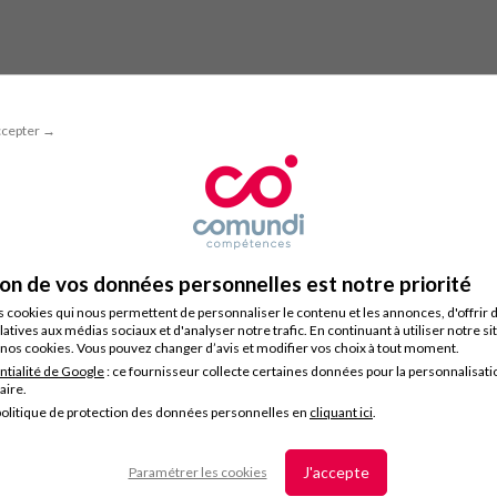
ccepter →
ion de vos données personnelles est notre priorité
s cookies qui nous permettent de personnaliser le contenu et les annonces, d'offrir 
latives aux médias sociaux et d'analyser notre trafic. En continuant à utiliser notre s
nos cookies. Vous pouvez changer d’avis et modifier vos choix à tout moment.
ntialité de Google
: ce fournisseur collecte certaines données pour la personnalisati
taire.
olitique de protection des données personnelles en
cliquant ici
.
J'accepte
Paramétrer les cookies