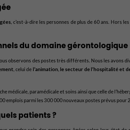
gée
âgées
, c’est-à-dire les personnes de plus de 60 ans. Hors le
ionnels du domaine gérontologique
s observons des postes très différents. Nous les avons divi
nement
, celui de
l’animation
,
le secteur de l’hospitalité et
nche médicale, paramédicale et soins ainsi que celle de l’hé
00 emplois parmi les 300 000 nouveaux postes prévus pour 
uels patients ?
 pour prendre soin des personnes âgées selon leur état de 