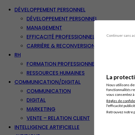
DÉVELOPPEMENT PERSONNEL
DÉVELOPPEMENT PERSONNEL
MANAGEMENT
EFFICACITÉ PROFESSIONNELLE
Continuer sans a
CARRIÈRE & RECONVERSION
RH
FORMATION PROFESSIONNELLE
RESSOURCES HUMAINES
La protect
COMMUNICATION/DIGITAL
Nous utilisons de
COMMUNICATION
fonctionnalités re
vous consentez à 
DIGITAL
Règles de confide
l'efficacité publici
MARKETING
Retrouvez notre p
VENTE – RELATION CLIENT
INTELLIGENCE ARTIFICIELLE