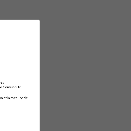
des
ite Comundi.fr,
on et la mesure de