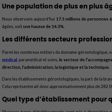
Une population de plus en plus â
Nous observons aujourd’hui
17.5 millions de personnes 
âgées, soit
une hausse de 14.3%
.
Les différents secteurs profess
Parmi les nombreux métiers du domaine gérontologique, nou
médical
, paramédical et soins,
le secteur de l’accompag
direction, l’administration, la logistique et la technique
.
Dans les établissements gérontologiques, la part de la bra
Cela représenterait donc approximativement plus de 282 0
Quel type d’établissement pour q
Plusieurs types d’établissements sont mis à disposition