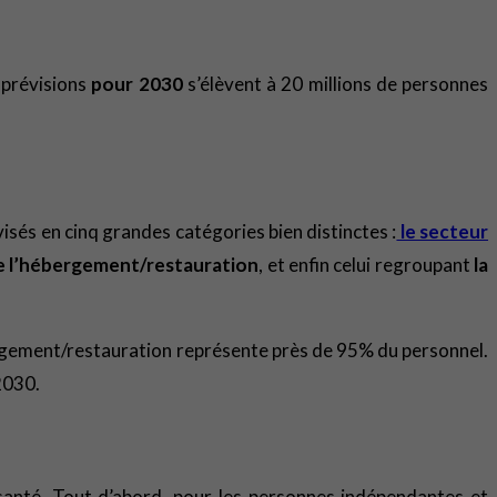
s prévisions
pour 2030
s’élèvent à 20 millions de personnes
sés en cinq grandes catégories bien distinctes :
le secteur
 de l’hébergement/restauration
, et enfin celui regroupant
la
bergement/restauration représente près de 95% du personnel.
2030.
santé. Tout d’abord, pour les personnes indépendantes et