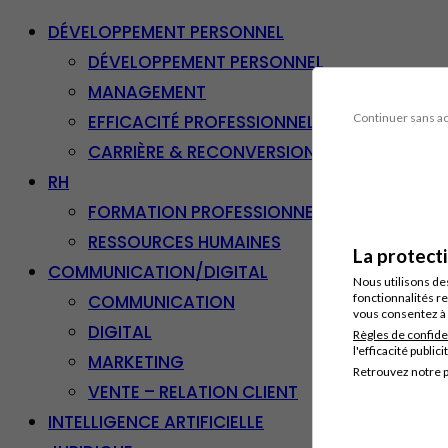
DÉVELOPPEMENT PERSONNEL
DÉVELOPPEMENT PERSONNEL
MANAGEMENT
EFFICACITÉ PROFESSIONNELLE
Continuer sans a
CARRIÈRE & RECONVERSION
RH
FORMATION PROFESSIONNELLE
RESSOURCES HUMAINES
La protect
COMMUNICATION/DIGITAL
Nous utilisons de
COMMUNICATION
fonctionnalités re
vous consentez à 
DIGITAL
Règles de confide
l'efficacité publici
MARKETING
Retrouvez notre p
VENTE – RELATION CLIENT
INTELLIGENCE ARTIFICIELLE