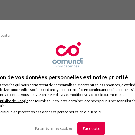
ccepter →
ion de vos données personnelles est notre priorité
s cookies qui nous permettent de personnaliser le contenu et les annonces, d'offrir 
latives aux médias sociaux et d'analyser notre trafic. En continuant à utiliser notre s
nos cookies. Vous pouvez changer d’avis et modifier vos choix à tout moment.
ntialité de Google
: ce fournisseur collecte certaines données pour la personnalisati
taire.
olitique de protection des données personnelles en
cliquant ici
.
J'accepte
Paramétrer les cookies