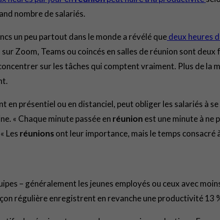
rand nombre de salariés.
ancs un peu partout dans le monde a révélé que
deux heures 
ur Zoom, Teams ou coincés en salles de réunion sont deux foi
 concentrer sur les tâches qui comptent vraiment. Plus de la 
nt.
nt en présentiel ou en distanciel, peut obliger les salariés à s
maine. « Chaque minute passée en
réunion
est une minute à ne p
 « Les
réunions
ont leur importance, mais le temps consacré à
uipes – généralement les jeunes employés ou ceux avec moins
açon régulière enregistrent en revanche une productivité 13 