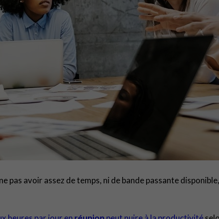
t ne pas avoir assez de temps, ni de bande passante disponibl
x heures par jour en
réunion
peut nuire à la productivité
sel