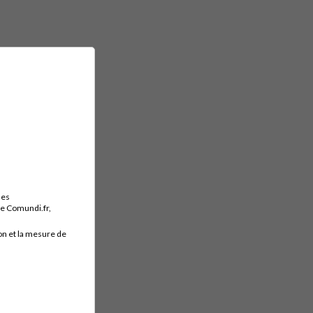
des
ite Comundi.fr,
on et la mesure de