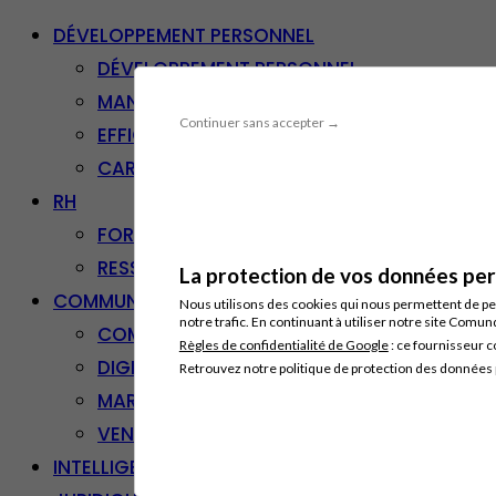
DÉVELOPPEMENT PERSONNEL
DÉVELOPPEMENT PERSONNEL
MANAGEMENT
Continuer sans accepter →
EFFICACITÉ PROFESSIONNELLE
CARRIÈRE & RECONVERSION
RH
FORMATION PROFESSIONNELLE
RESSOURCES HUMAINES
La protection de vos données pers
COMMUNICATION/DIGITAL
Nous utilisons des cookies qui nous permettent de per
notre trafic. En continuant à utiliser notre site Comu
COMMUNICATION
Règles de confidentialité de Google
: ce fournisseur c
DIGITAL
Retrouvez notre politique de protection des données
MARKETING
VENTE – RELATION CLIENT
INTELLIGENCE ARTIFICIELLE