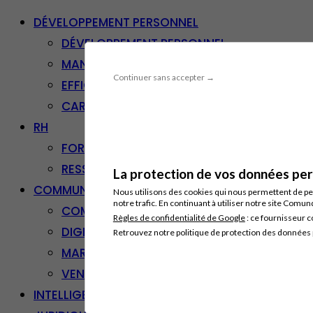
DÉVELOPPEMENT PERSONNEL
DÉVELOPPEMENT PERSONNEL
MANAGEMENT
Continuer sans accepter →
EFFICACITÉ PROFESSIONNELLE
CARRIÈRE & RECONVERSION
RH
FORMATION PROFESSIONNELLE
RESSOURCES HUMAINES
La protection de vos données pers
COMMUNICATION/DIGITAL
Nous utilisons des cookies qui nous permettent de per
notre trafic. En continuant à utiliser notre site Comu
COMMUNICATION
Règles de confidentialité de Google
: ce fournisseur c
DIGITAL
Retrouvez notre politique de protection des données
MARKETING
VENTE – RELATION CLIENT
INTELLIGENCE ARTIFICIELLE