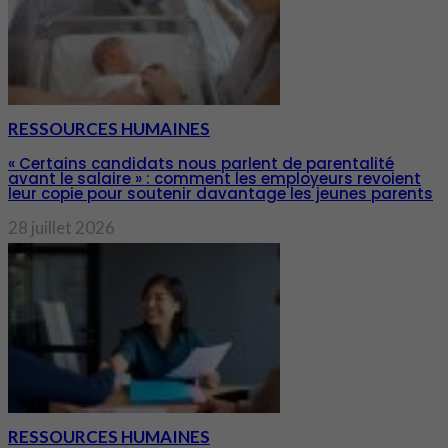
RESSOURCES HUMAINES
« Certains candidats nous parlent de parentalité
avant le salaire » : comment les employeurs revoient
leur copie pour soutenir davantage les jeunes parents
28 juillet 2026
RESSOURCES HUMAINES