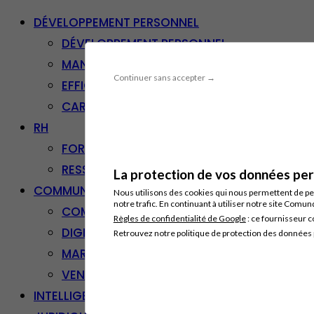
DÉVELOPPEMENT PERSONNEL
DÉVELOPPEMENT PERSONNEL
MANAGEMENT
Continuer sans accepter →
EFFICACITÉ PROFESSIONNELLE
CARRIÈRE & RECONVERSION
RH
FORMATION PROFESSIONNELLE
RESSOURCES HUMAINES
La protection de vos données pers
COMMUNICATION/DIGITAL
Nous utilisons des cookies qui nous permettent de per
notre trafic. En continuant à utiliser notre site Comu
COMMUNICATION
Règles de confidentialité de Google
: ce fournisseur c
DIGITAL
Retrouvez notre politique de protection des données
MARKETING
VENTE – RELATION CLIENT
INTELLIGENCE ARTIFICIELLE