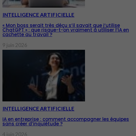
INTELLIGENCE ARTIFICIELLE
« Mon boss serait très déçu s’il savait que j’utilise
ChatGPT » : que risque-t-on vraiment à utiliser l’IA en
cachette au travail ?
9 juin 2026
INTELLIGENCE ARTIFICIELLE
IA en entreprise : comment accompagner les équipes
sans créer d’inquiétude ?
4 juin 2026