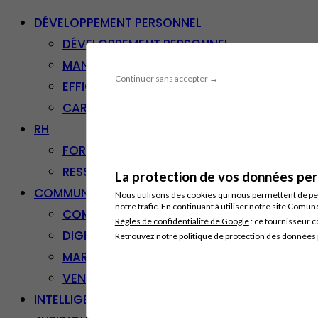
DÉVELOPPEMENT PERSONNEL
DÉVELOPPEMENT PERSONNEL
MANAGEMENT
Continuer sans accepter →
EFFICACITÉ PROFESSIONNELLE
CARRIÈRE & RECONVERSION
RH
FORMATION PROFESSIONNELLE
RESSOURCES HUMAINES
La protection de vos données pers
COMMUNICATION/DIGITAL
Nous utilisons des cookies qui nous permettent de per
notre trafic. En continuant à utiliser notre site Comu
COMMUNICATION
Règles de confidentialité de Google
: ce fournisseur c
DIGITAL
Retrouvez notre politique de protection des données
MARKETING
VENTE – RELATION CLIENT
INTELLIGENCE ARTIFICIELLE