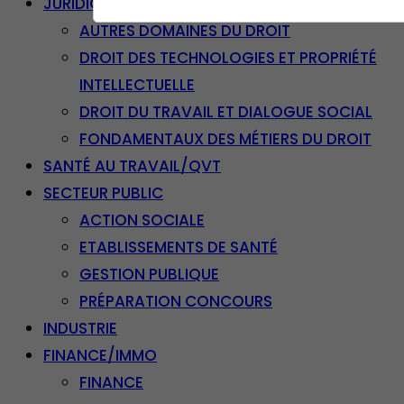
JURIDIQUE
AUTRES DOMAINES DU DROIT
DROIT DES TECHNOLOGIES ET PROPRIÉTÉ
INTELLECTUELLE
DROIT DU TRAVAIL ET DIALOGUE SOCIAL
FONDAMENTAUX DES MÉTIERS DU DROIT
SANTÉ AU TRAVAIL/QVT
SECTEUR PUBLIC
ACTION SOCIALE
ETABLISSEMENTS DE SANTÉ
GESTION PUBLIQUE
PRÉPARATION CONCOURS
INDUSTRIE
FINANCE/IMMO
FINANCE