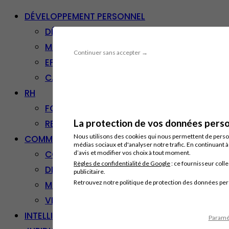
DÉVELOPPEMENT PERSONNEL
DÉVELOPPEMENT PERSONNEL
MANAGEMENT
Continuer sans accepter →
EFFICACITÉ PROFESSIONNELLE
CARRIÈRE & RECONVERSION
RH
FORMATION PROFESSIONNELLE
La protection de vos données person
RESSOURCES HUMAINES
Nous utilisons des cookies qui nous permettent de personn
COMMUNICATION/DIGITAL
médias sociaux et d'analyser notre trafic. En continuant 
COMMUNICATION
d’avis et modifier vos choix à tout moment.
Règles de confidentialité de Google
: ce fournisseur colle
DIGITAL
publicitaire.
Retrouvez notre politique de protection des données pe
MARKETING
VENTE – RELATION CLIENT
INTELLIGENCE ARTIFICIELLE
Paramét