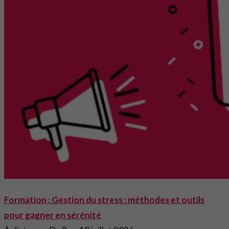
Formation : Gestion du stress : méthodes et outils
pour gagner en sérénité