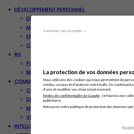
DÉVELOPPEMENT PERSONNEL
DÉVELOPPEMENT PERSONNEL
MANAGEMENT
Continuer sans accepter →
EFFICACITÉ PROFESSIONNELLE
CARRIÈRE & RECONVERSION
RH
FORMATION PROFESSIONNELLE
La protection de vos données person
RESSOURCES HUMAINES
Nous utilisons des cookies qui nous permettent de personn
COMMUNICATION/DIGITAL
médias sociaux et d'analyser notre trafic. En continuant 
COMMUNICATION
d’avis et modifier vos choix à tout moment.
Règles de confidentialité de Google
: ce fournisseur colle
DIGITAL
publicitaire.
Retrouvez notre politique de protection des données pe
MARKETING
VENTE – RELATION CLIENT
INTELLIGENCE ARTIFICIELLE
Paramét