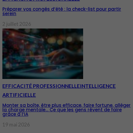
Préparer vos congés d’été : la check-list pour partir
serein
2 juillet 2026
EFFICACITÉ PROFESSIONNELLE
INTELLIGENCE
ARTIFICIELLE
Monter sa boîte, être plus efficace, faire fortune, alléger
la charge mentale… Ce que les gens rêvent de faire
grâce à l’IA
19 mai 2026