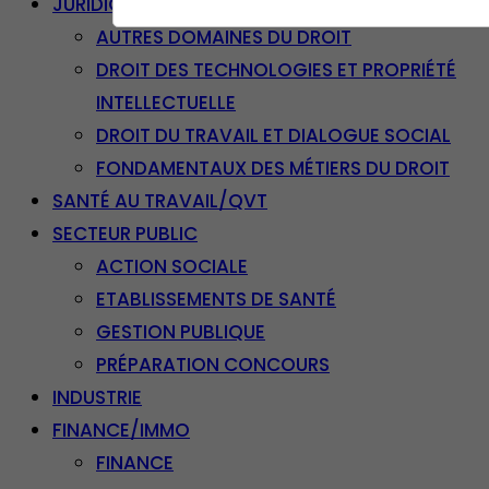
JURIDIQUE
AUTRES DOMAINES DU DROIT
DROIT DES TECHNOLOGIES ET PROPRIÉTÉ
INTELLECTUELLE
DROIT DU TRAVAIL ET DIALOGUE SOCIAL
FONDAMENTAUX DES MÉTIERS DU DROIT
SANTÉ AU TRAVAIL/QVT
SECTEUR PUBLIC
ACTION SOCIALE
ETABLISSEMENTS DE SANTÉ
GESTION PUBLIQUE
PRÉPARATION CONCOURS
INDUSTRIE
FINANCE/IMMO
FINANCE