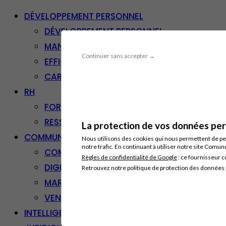
DÉVELOPPEMENT PERSONNEL
DÉVELOPPEMENT PERSONNEL
MANAGEMENT
Continuer sans accepter →
EFFICACITÉ PROFESSIONNELLE
CARRIÈRE & RECONVERSION
RH
FORMATION PROFESSIONNELLE
RESSOURCES HUMAINES
La protection de vos données pers
COMMUNICATION/DIGITAL
Nous utilisons des cookies qui nous permettent de per
notre trafic. En continuant à utiliser notre site Comu
COMMUNICATION
Règles de confidentialité de Google
: ce fournisseur c
DIGITAL
Retrouvez notre politique de protection des données
MARKETING
VENTE – RELATION CLIENT
INTELLIGENCE ARTIFICIELLE