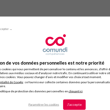
ccepter →
ion de vos données personnelles est notre priorité
s cookies qui nous permettent de personnaliser le contenu et les annonces, d'offrir 
latives aux médias sociaux et d'analyser notre trafic. En continuant à utiliser notre s
nos cookies. Vous pouvez changer d’avis et modifier vos choix à tout moment.
ntialité de Google
: ce fournisseur collecte certaines données pour la personnalisati
taire.
olitique de protection des données personnelles en
cliquant ici
.
J'accepte
Paramétrer les cookies