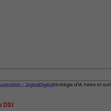
unication - Digital
Digital
Stratégie d’IA, freins et out
n DSI