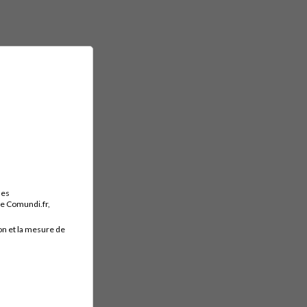
des
ite Comundi.fr,
on et la mesure de