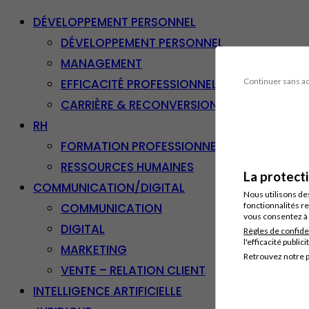
DÉVELOPPEMENT PERSONNEL
DÉVELOPPEMENT PERSONNEL
MANAGEMENT
EFFICACITÉ PROFESSIONNELLE
Continuer sans a
CARRIÈRE & RECONVERSION
RH
FORMATION PROFESSIONNELLE
RESSOURCES HUMAINES
La protect
COMMUNICATION/DIGITAL
Nous utilisons de
COMMUNICATION
fonctionnalités re
vous consentez à 
DIGITAL
Règles de confide
l'efficacité publici
MARKETING
Retrouvez notre p
VENTE – RELATION CLIENT
INTELLIGENCE ARTIFICIELLE