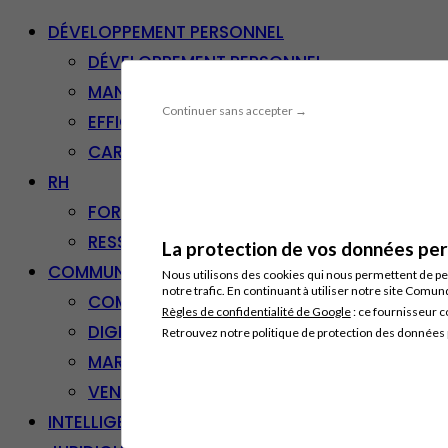
DÉVELOPPEMENT PERSONNEL
DÉVELOPPEMENT PERSONNEL
MANAGEMENT
Continuer sans accepter →
EFFICACITÉ PROFESSIONNELLE
CARRIÈRE & RECONVERSION
RH
FORMATION PROFESSIONNELLE
RESSOURCES HUMAINES
La protection de vos données pers
COMMUNICATION/DIGITAL
Nous utilisons des cookies qui nous permettent de per
notre trafic. En continuant à utiliser notre site Comu
COMMUNICATION
Règles de confidentialité de Google
: ce fournisseur c
DIGITAL
Retrouvez notre politique de protection des données
MARKETING
VENTE – RELATION CLIENT
INTELLIGENCE ARTIFICIELLE