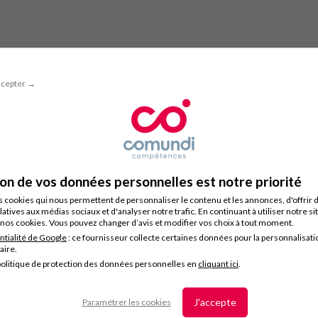
ccepter →
ion de vos données personnelles est notre priorité
s cookies qui nous permettent de personnaliser le contenu et les annonces, d'offrir 
latives aux médias sociaux et d'analyser notre trafic. En continuant à utiliser notre s
nos cookies. Vous pouvez changer d’avis et modifier vos choix à tout moment.
ntialité de Google
: ce fournisseur collecte certaines données pour la personnalisati
taire.
olitique de protection des données personnelles en
cliquant ici
.
J'accepte
Paramétrer les cookies