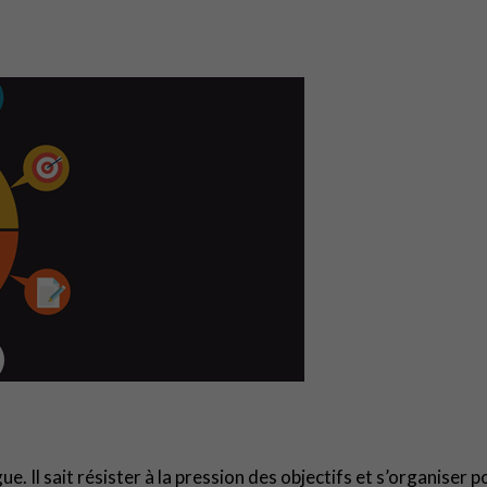
ue. Il sait résister à la pression des objectifs et s’organiser p