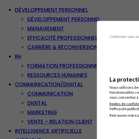
DÉVELOPPEMENT PERSONNEL
DÉVELOPPEMENT PERSONNEL
MANAGEMENT
EFFICACITÉ PROFESSIONNELLE
Continuer sans a
CARRIÈRE & RECONVERSION
RH
FORMATION PROFESSIONNELLE
RESSOURCES HUMAINES
La protect
COMMUNICATION/DIGITAL
Nous utilisons de
COMMUNICATION
fonctionnalités re
vous consentez à 
DIGITAL
Règles de confide
l'efficacité publici
MARKETING
Retrouvez notre p
VENTE – RELATION CLIENT
INTELLIGENCE ARTIFICIELLE