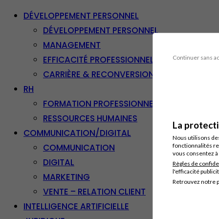
DÉVELOPPEMENT PERSONNEL
DÉVELOPPEMENT PERSONNEL
MANAGEMENT
EFFICACITÉ PROFESSIONNELLE
Continuer sans a
CARRIÈRE & RECONVERSION
RH
FORMATION PROFESSIONNELLE
RESSOURCES HUMAINES
La protect
COMMUNICATION/DIGITAL
Nous utilisons de
COMMUNICATION
fonctionnalités re
vous consentez à 
DIGITAL
Règles de confide
l'efficacité publici
MARKETING
Retrouvez notre p
VENTE – RELATION CLIENT
INTELLIGENCE ARTIFICIELLE