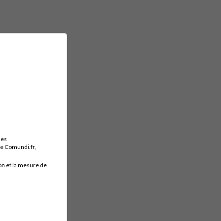
des
ite Comundi.fr,
on et la mesure de