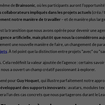
n même de
Brainsonic
, où les participants auront l’opportuni
 collaborateurs impliqués dans les projets actuels
(créa / 
ment notre manière de travailler
– et de manière plus larg
est la transition que nous avons opérée pour devenir une agen
ligence artificielle, mais plutôt que nous la considérons 
blement une nouvelle manière de faire, un changement de parad
jets
. À tel point que la distinction entre projets “avec” ou “s
 Cela redéfinit la valeur ajoutée de l’agence : certains savoi
nous a ouvert un champ créatif passionnant à explorer.
 mené pour
Guy Hoquet
, qui illustre parfaitement notre appr
 développant des supports innovants
: avatars, modules te
era l’un des cas concrets que nous partagerons durant le Lea