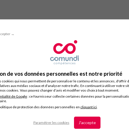
ccepter →
ion de vos données personnelles est notre priorité
s cookies qui nous permettent de personnaliser le contenu et les annonces, d'offrir 
latives aux médias sociaux et d'analyser notre trafic. En continuant à utiliser notre s
nos cookies. Vous pouvez changer d’avis et modifier vos choix à tout moment.
ntialité de Google
: ce fournisseur collecte certaines données pour la personnalisati
taire.
olitique de protection des données personnelles en
cliquant ici
.
J'accepte
Paramétrer les cookies