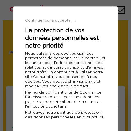
Téléph
E-
mai
Continuer sans accepter →
La protection de vos
Demande de Devis
données personnelles est
Transformer l'erreur en apprentissage
collectif
notre priorité
Ref 13359
Nous utilisons des cookies qui nous
permettent de personnaliser le contenu et
Le 03 septembre 2026
les annonces, d'offrir des fonctionnalités
relatives aux médias sociaux et d'analyser
Paris
notre trafic. En continuant à utiliser notre
site Comundi.fr, vous consentez à nos
Modifier
cookies. Vous pouvez changer d’avis et
modifier vos choix à tout moment.
Règles de confidentialité de Google
: ce
fournisseur collecte certaines données
pour la personnalisation et la mesure de
Informations sur les
Informations relatives
l'efficacité publicitaire.
Retrouvez notre politique de protection
participants
au responsable suivi
des données personnelles en
cliquant ici
.
de la formation