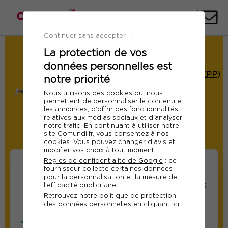
Téléph
E-
mai
Continuer sans accepter →
La protection de vos
Demande de Devis
données personnelles est
Formation : Mener et réussir le nouvel
Entretien de Parcours Professionnel (EPP)
notre priorité
Ref 13152
Nous utilisons des cookies qui nous
permettent de personnaliser le contenu et
Le 07 décembre 2026
les annonces, d'offrir des fonctionnalités
relatives aux médias sociaux et d'analyser
A distance
notre trafic. En continuant à utiliser notre
site Comundi.fr, vous consentez à nos
Modifier
cookies. Vous pouvez changer d’avis et
modifier vos choix à tout moment.
Règles de confidentialité de Google
: ce
fournisseur collecte certaines données
pour la personnalisation et la mesure de
Informations sur les
Informations relatives
l'efficacité publicitaire.
Retrouvez notre politique de protection
participants
au responsable suivi
des données personnelles en
cliquant ici
.
de la formation