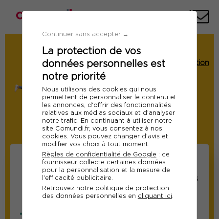
Téléph
E-
mai
Continuer sans accepter →
La protection de vos
Demande de Devis
données personnelles est
Formation : Techniques de communication
relationnelle
notre priorité
Ref 10833
Nous utilisons des cookies qui nous
permettent de personnaliser le contenu et
Du 14 au 16 octobre 2026
les annonces, d'offrir des fonctionnalités
relatives aux médias sociaux et d'analyser
Session garantie
Paris
notre trafic. En continuant à utiliser notre
site Comundi.fr, vous consentez à nos
Modifier
cookies. Vous pouvez changer d’avis et
modifier vos choix à tout moment.
Règles de confidentialité de Google
: ce
fournisseur collecte certaines données
pour la personnalisation et la mesure de
Informations sur les
Informations relatives
l'efficacité publicitaire.
Retrouvez notre politique de protection
participants
au responsable suivi
des données personnelles en
cliquant ici
.
de la formation