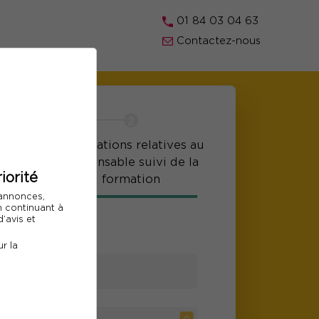
01 84 03 04 63
Contactez-nous
r les
Informations relatives au
ts
responsable suivi de la
iorité
formation
 annonces,
En continuant à
e participant
’avis et
r la