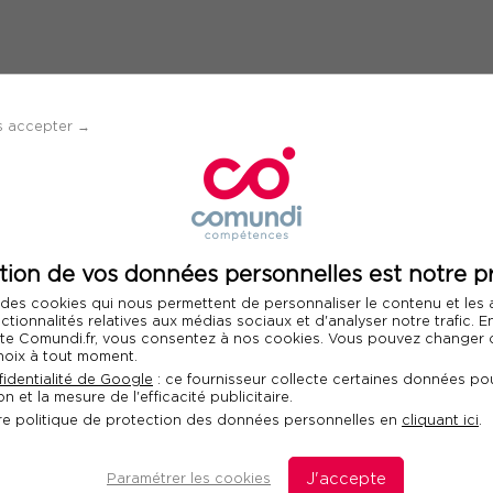
s accepter →
Informations su
nction RH
participan
tion de vos données personnelles est notre pr
 des cookies qui nous permettent de personnaliser le contenu et les
nctionnalités relatives aux médias sociaux et d'analyser notre trafic. 
Information sur l
 site Comundi.fr, vous consentez à nos cookies. Vous pouvez changer d
Mme
M
hoix à tout moment.
identialité de Google
: ce fournisseur collecte certaines données pou
n et la mesure de l'efficacité publicitaire.
re politique de protection des données personnelles en
cliquant ici
.
Paramétrer les cookies
J'accepte