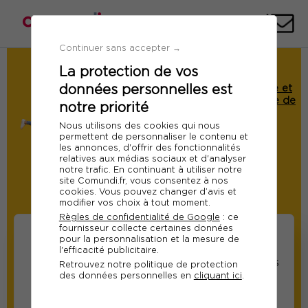
Téléph
E-
mai
Continuer sans accepter →
La protection de vos
Demande de Devis
données personnelles est
Formation : Référencement sur Google et
les autres moteurs de recherche à l'ère de
notre priorité
l'IA
Nous utilisons des cookies qui nous
Ref 11108
permettent de personnaliser le contenu et
les annonces, d'offrir des fonctionnalités
Du 08 au 09 octobre 2026
relatives aux médias sociaux et d'analyser
notre trafic. En continuant à utiliser notre
A distance
site Comundi.fr, vous consentez à nos
cookies. Vous pouvez changer d’avis et
Modifier
modifier vos choix à tout moment.
Règles de confidentialité de Google
: ce
fournisseur collecte certaines données
pour la personnalisation et la mesure de
l'efficacité publicitaire.
Informations sur les
Informations relatives
Retrouvez notre politique de protection
des données personnelles en
cliquant ici
.
participants
au responsable suivi
de la formation