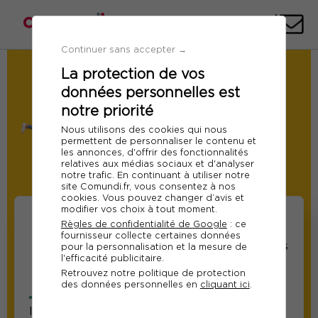
Téléph
E-
mai
Continuer sans accepter →
La protection de vos
Demande de Devis
données personnelles est
Formation : Oser se démarquer !
notre priorité
Ref 10258
Nous utilisons des cookies qui nous
Du 23 au 24 novembre 2026
permettent de personnaliser le contenu et
les annonces, d'offrir des fonctionnalités
Session garantie
Paris
relatives aux médias sociaux et d'analyser
notre trafic. En continuant à utiliser notre
Modifier
site Comundi.fr, vous consentez à nos
cookies. Vous pouvez changer d’avis et
modifier vos choix à tout moment.
Règles de confidentialité de Google
: ce
fournisseur collecte certaines données
Informations sur les
Informations relatives
pour la personnalisation et la mesure de
l'efficacité publicitaire.
participants
au responsable suivi
Retrouvez notre politique de protection
de la formation
des données personnelles en
cliquant ici
.
Information sur le participant