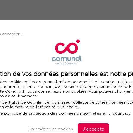
s accepter →
Informations su
x
participan
tion de vos données personnelles est notre pr
 des cookies qui nous permettent de personnaliser le contenu et les
nctionnalités relatives aux médias sociaux et d'analyser notre trafic. 
Information sur l
 site Comundi.fr, vous consentez à nos cookies. Vous pouvez changer d
Mme
M
hoix à tout moment.
identialité de Google
: ce fournisseur collecte certaines données pou
n et la mesure de l'efficacité publicitaire.
re politique de protection des données personnelles en
cliquant ici
.
Paramétrer les cookies
J'accepte