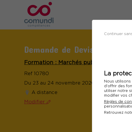
Continuer san
Demande de Devis
Formation : Marchés publics de travau
La protec
Ref 10780
Nous utilisons
Du 23 au 24 novembre 2026
d'offrir des fo
utiliser notre
A distance
modifier vos c
Modifier
Règles de conf
personnalisatio
Retrouvez not