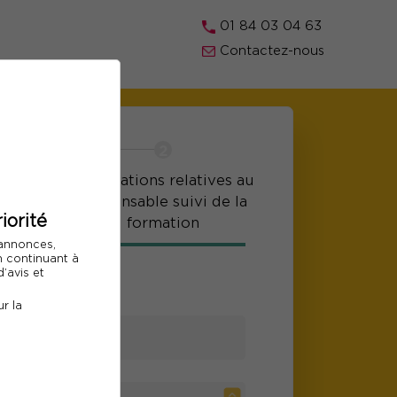
01 84 03 04 63
Contactez-nous
r les
Informations relatives au
ts
responsable suivi de la
iorité
formation
 annonces,
En continuant à
e participant
’avis et
r la