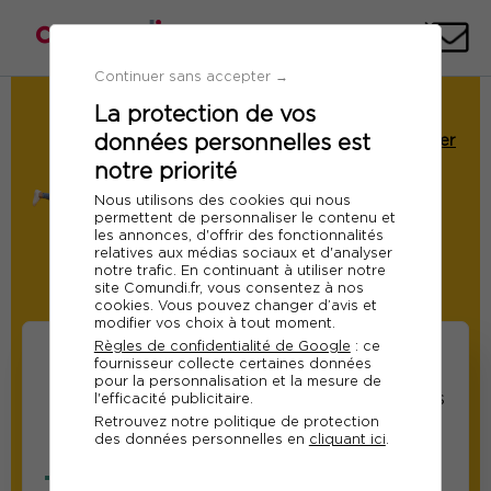
Téléph
E-
mai
Continuer sans accepter →
La protection de vos
Demande de Devis
données personnelles est
Formation : Managers, apprenez à gérer
votre stress et celui de votre équipe
notre priorité
Ref 10294
Nous utilisons des cookies qui nous
permettent de personnaliser le contenu et
Du 24 au 25 septembre 2026
les annonces, d'offrir des fonctionnalités
relatives aux médias sociaux et d'analyser
A distance
notre trafic. En continuant à utiliser notre
site Comundi.fr, vous consentez à nos
Modifier
cookies. Vous pouvez changer d’avis et
modifier vos choix à tout moment.
Règles de confidentialité de Google
: ce
fournisseur collecte certaines données
pour la personnalisation et la mesure de
Informations sur les
Informations relatives
l'efficacité publicitaire.
Retrouvez notre politique de protection
participants
au responsable suivi
des données personnelles en
cliquant ici
.
de la formation