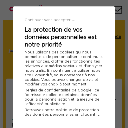
Téléph
E-
mai
Continuer sans accepter →
La protection de vos
Demande de Devis
données personnelles est
Formation : Maîtriser l’art du brief agence
notre priorité
Ref 13135
Nous utilisons des cookies qui nous
Le 08 juillet 2026
permettent de personnaliser le contenu et
les annonces, d'offrir des fonctionnalités
A distance
relatives aux médias sociaux et d'analyser
notre trafic. En continuant à utiliser notre
Modifier
site Comundi.fr, vous consentez à nos
cookies. Vous pouvez changer d’avis et
modifier vos choix à tout moment.
Règles de confidentialité de Google
: ce
fournisseur collecte certaines données
Informations sur les
Informations relatives
pour la personnalisation et la mesure de
l'efficacité publicitaire.
participants
au responsable suivi
Retrouvez notre politique de protection
de la formation
des données personnelles en
cliquant ici
.
Information sur le participant