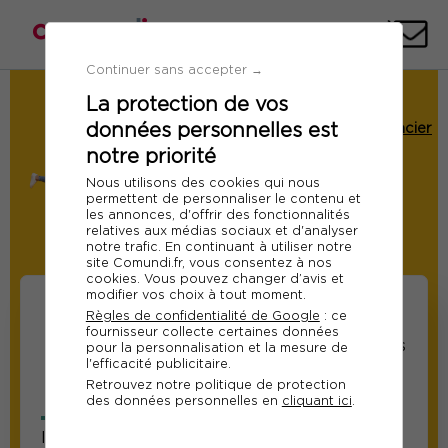
Téléph
E-
mai
Continuer sans accepter →
La protection de vos
Demande de Devis
données personnelles est
Formation aux finances pour non-financier
notre priorité
Ref 10900
Nous utilisons des cookies qui nous
Du 07 au 08 décembre 2026
permettent de personnaliser le contenu et
les annonces, d'offrir des fonctionnalités
Paris
relatives aux médias sociaux et d'analyser
notre trafic. En continuant à utiliser notre
Modifier
site Comundi.fr, vous consentez à nos
cookies. Vous pouvez changer d’avis et
modifier vos choix à tout moment.
Règles de confidentialité de Google
: ce
fournisseur collecte certaines données
Informations sur les
Informations relatives
pour la personnalisation et la mesure de
l'efficacité publicitaire.
participants
au responsable suivi
Retrouvez notre politique de protection
de la formation
des données personnelles en
cliquant ici
.
Information sur le participant