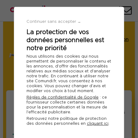
Téléph
E-
mai
Continuer sans accepter →
La protection de vos
Demande de Devis
données personnelles est
Formation : Marketing et communication
digitale à l'ère de l'IA
notre priorité
Ref 11106
Nous utilisons des cookies qui nous
permettent de personnaliser le contenu et
Du 06 au 07 juillet 2026
les annonces, d'offrir des fonctionnalités
relatives aux médias sociaux et d'analyser
A distance
notre trafic. En continuant à utiliser notre
site Comundi.fr, vous consentez à nos
Modifier
cookies. Vous pouvez changer d’avis et
modifier vos choix à tout moment.
Règles de confidentialité de Google
: ce
fournisseur collecte certaines données
pour la personnalisation et la mesure de
Informations sur les
Informations relatives
l'efficacité publicitaire.
Retrouvez notre politique de protection
participants
au responsable suivi
des données personnelles en
cliquant ici
.
de la formation