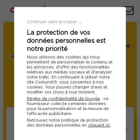
Téléph
E-
mai
Continuer sans accepter →
La protection de vos
Demande de Devis
données personnelles est
Formation : Assistant(e) de service de
santé au travail/ Assistant(e) de l'équipe
notre priorité
pluridisciplinaire
Nous utilisons des cookies qui nous
Ref 10974
permettent de personnaliser le contenu et
les annonces, d'offrir des fonctionnalités
Du 30 novembre 2026 au 01
relatives aux médias sociaux et d'analyser
notre trafic. En continuant à utiliser notre
décembre 2026
site Comundi.fr, vous consentez à nos
cookies. Vous pouvez changer d’avis et
A distance
modifier vos choix à tout moment.
Règles de confidentialité de Google
: ce
Modifier
fournisseur collecte certaines données
pour la personnalisation et la mesure de
l'efficacité publicitaire.
Retrouvez notre politique de protection
des données personnelles en
cliquant ici
.
Informations sur les
Informations relatives
participants
au responsable suivi