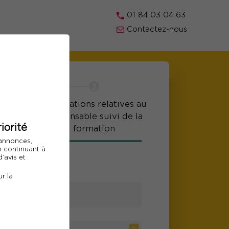
01 84 03 04 63
Contactez-nous
r les
Informations relatives au
ts
responsable suivi de la
iorité
formation
 annonces,
En continuant à
e participant
’avis et
r la