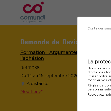
Continuer san
Demande de Devis
Formation : Argumenter et débattre p
l’adhésion
La protec
Ref 11038
Nous utilisons
d'offrir des fo
Du 14 au 15 septembre 2026
utiliser notre
modifier vos c
A distance
Règles de conf
personnalisatio
Modifier
Retrouvez not