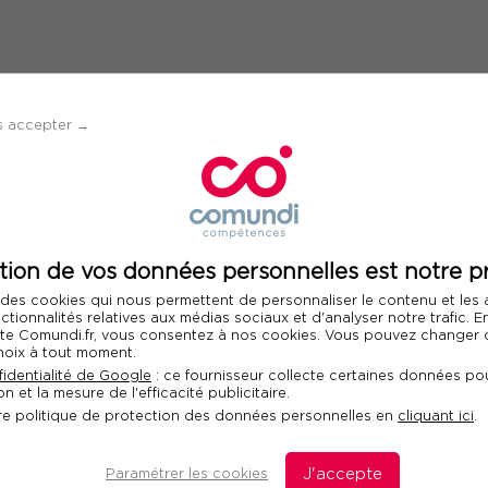
s accepter →
Informations su
our remporter
participan
tion de vos données personnelles est notre pr
 des cookies qui nous permettent de personnaliser le contenu et les
nctionnalités relatives aux médias sociaux et d'analyser notre trafic. 
Information sur l
 site Comundi.fr, vous consentez à nos cookies. Vous pouvez changer d
Mme
M
hoix à tout moment.
identialité de Google
: ce fournisseur collecte certaines données pou
n et la mesure de l'efficacité publicitaire.
re politique de protection des données personnelles en
cliquant ici
.
Paramétrer les cookies
J'accepte