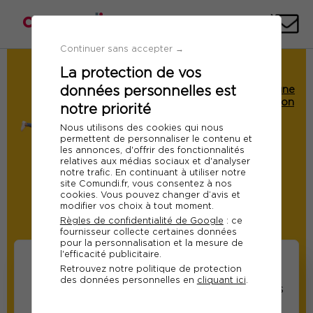
Téléph
E-
mai
Continuer sans accepter →
La protection de vos
Demande de Devis
données personnelles est
Cycle certifiant : Concevoir et piloter une
stratégie de marketing et communication
notre priorité
digitale à l'ère de l'IA
Nous utilisons des cookies qui nous
Ref 10737
permettent de personnaliser le contenu et
les annonces, d'offrir des fonctionnalités
Du 22 septembre 2026 au 17
relatives aux médias sociaux et d'analyser
notre trafic. En continuant à utiliser notre
décembre 2026
site Comundi.fr, vous consentez à nos
cookies. Vous pouvez changer d’avis et
Paris
modifier vos choix à tout moment.
Règles de confidentialité de Google
: ce
Modifier
fournisseur collecte certaines données
pour la personnalisation et la mesure de
l'efficacité publicitaire.
Retrouvez notre politique de protection
des données personnelles en
cliquant ici
.
Informations sur les
Informations relatives
participants
au responsable suivi